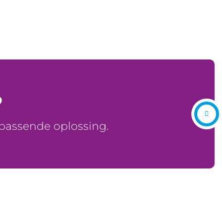
?
 passende oplossing.