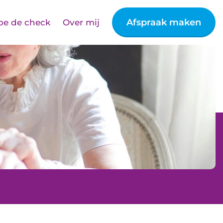
Afspraak maken
oe de check
Over mij