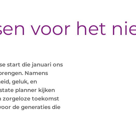
en voor het ni
e start die januari ons
erbrengen. Namens
eid, geluk, en
tate planner kijken
en zorgeloze toekomst
oor de generaties die