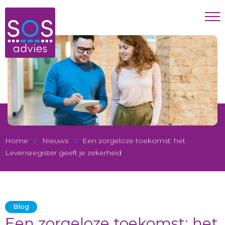
Home
Nieuws
Een zorgeloze toekomst: het
Levensregister geeft je zekerheid
Blog
Een zorgeloze toekomst: het