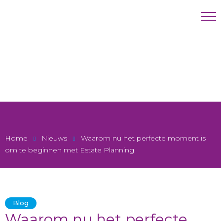
Home
Nieuws
Waarom nu het perfecte moment is
om te beginnen met Estate Planning
Blog
Waarom nu het perfecte