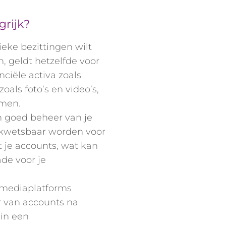
grijk?
ieke bezittingen wilt
 geldt hetzelfde voor
nciële activa zoals
oals foto’s en video’s,
omen.
n goed beheer van je
t kwetsbaar worden voor
 je accounts, wat kan
ade voor je
 mediaplatforms
r van accounts na
 in een