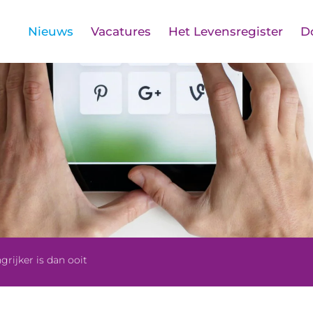
Nieuws
Vacatures
Het Levensregister
D
rijker is dan ooit