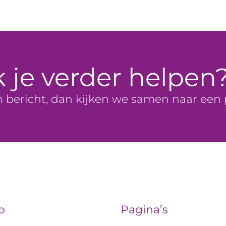
k je verder helpen
n bericht, dan kijken we samen naar een
p
Pagina’s