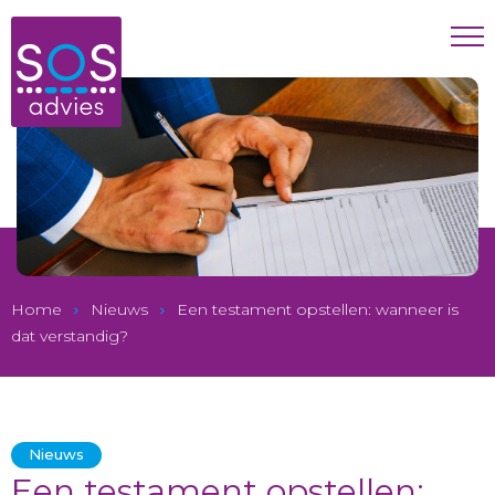
Home
Nieuws
Een testament opstellen: wanneer is
dat verstandig?
Nieuws
Een testament opstellen: