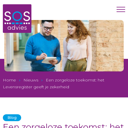
Home
Nieuws
Een zorgeloze toekomst: het
Levensregister geeft je zekerheid
Blog
Een zorgeloze toekomst: het