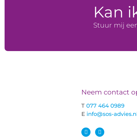
Kan i
Stuur mij ee
Neem contact o
T
077 464 0989
E
info@sos-advies.n