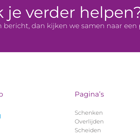
k je verder helpen
n bericht, dan kijken we samen naar een
p
Pagina’s
Schenken
l
Overlijden
Scheiden