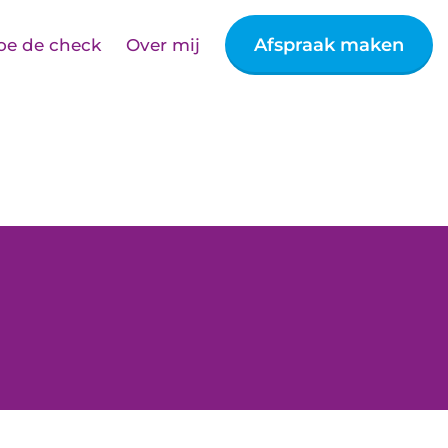
Afspraak maken
oe de check
Over mij